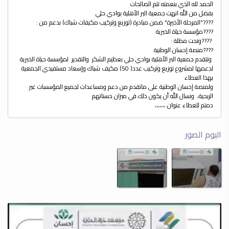
الحمد لله الذي بنعمته تتم الصالحات
‏بفضل من الله انهت جمعية البر الأهلية بوادي حلي
????"المرحلة الأخيرة" ضمن مبادرة (توزيع وتركيب مكيفات شباك) بدعم من :
‏????مؤسسة حياة الخيرية
‏ ????وتحت مظلة :
‏????منصة إحسان الوطنية ⁦‪
‏ وتتقدم جمعية البر الأهلية بوادي حلي بعظيم الشكر والتقدير لمؤسسة حياة الخيرية
لدعمها لمشروع توزيع وتركيب عدد( 50) مكيف شباك وإسعاد مستفيدي الجمعية
بهذا العطاء
‏ولمنصة إحسان الوطنية على ماتقدم من دعم ومساعدات لجميع المؤسسات غير
الربحية، ونسال الله أن يكون ذلك في ميزان حسناتهم
‏دمتم للعطاء عنوان ،،،،،،،
البوم الصور