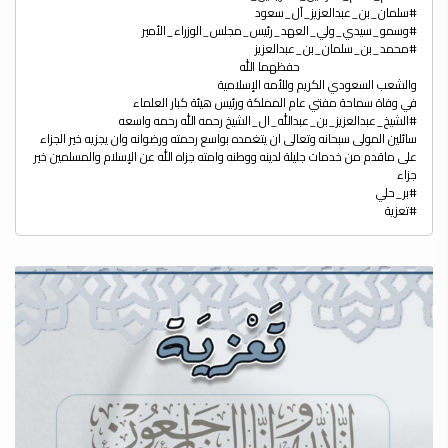
حفظهما الله
والشعب السعودي الكريم وللأمه الإسلامية
في وفاة سماحة مفتي عام المملكة ورئيس هيئة كبار العلماء
سائلين المولى سبحانه وتعالى ان يتغمده بواسع رحمته ورضوانه وان يجزيه خير الجزاء
على ماقدم من خدمات جليلة لدينه ووطنه وامته جزاه الله عن الإسلام والمسلمين خير
جزاء