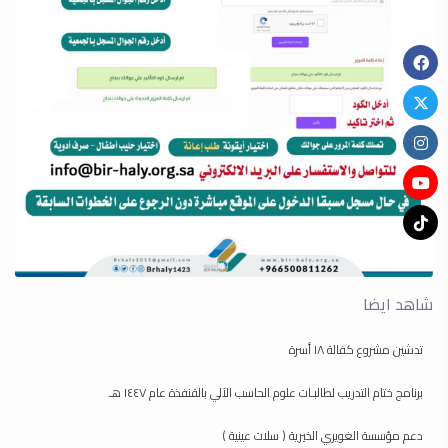
شاهد ايضا
تدشين مشروع كفالة ١٨ أسرة
برنامج ختام التدريب لطالبـات علوم الحاسب الآلي بالقنفذة عام ١٤٤٧ هـ
دعم مؤسسة الغويري الخيرية ( سلات عينية )