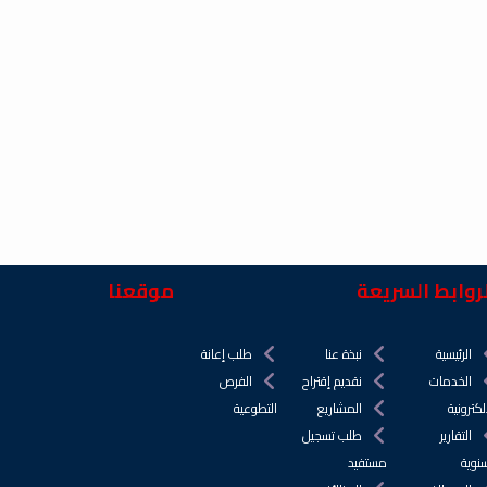
روابط السريعة
موقعنا
الرئيسية
نبذة عنا
طلب إعانة
الخدمات
نقديم إقتراح
الفرص
لكترونية
المشاريع
التطوعية
التقارير
طلب تسجيل
سنوية
مستفيد