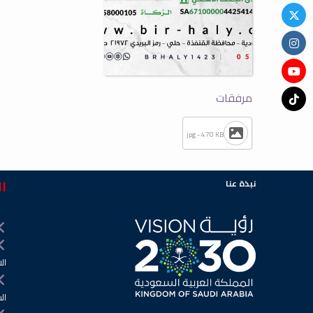
مرفقات
jpg - 470 KB
نبذة عنا
ال
الا
ال